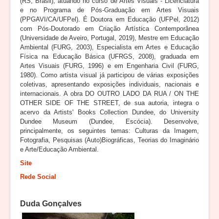
(RS, Brasil), atuando no curso de Artes Visuais - Licenciatura
e no Programa de Pós-Graduação em Artes Visuais
(PPGAVI/CA/UFPel). É Doutora em Educação (UFPel, 2012)
com Pós-Doutorado em Criação Artística Contemporânea
(Universidade de Aveiro, Portugal, 2019), Mestre em Educação
Ambiental (FURG, 2003), Especialista em Artes e Educação
Física na Educação Básica (UFRGS, 2008), graduada em
Artes Visuais (FURG, 1996) e em Engenharia Civil (FURG,
1980). Como artista visual já participou de várias exposições
coletivas, apresentando exposições individuais, nacionais e
internacionais. A obra DO OUTRO LADO DA RUA / ON THE
OTHER SIDE OF THE STREET, de sua autoria, integra o
acervo da Artists' Books Collection Dundee, do University
Dundee Museum (Dundee, Escócia). Desenvolve,
principalmente, os seguintes temas: Culturas da Imagem,
Fotografia, Pesquisas (Auto)Biográficas, Teorias do Imaginário
e Arte/Educação Ambiental.
Site
Rede Social
Duda Gonçalves