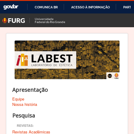
COMUNICA BR
ACESSO À INFORMAÇÃO
PARTI
IR
Universidade
Federal do Rio Grande
PARA
O
CONTEÚDO
Apresentação
Equipe
Nossa história
Pesquisa
REVISTAS:
Revistas Acadêmicas